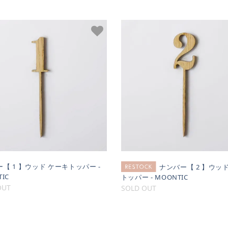
【 1 】ウッド ケーキトッパー -
ナンバー【 2 】ウッ
IC
トッパー - MOONTIC
OUT
SOLD OUT