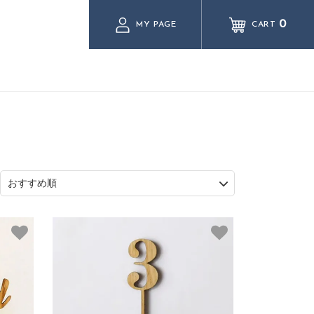
0
MY PAGE
CART