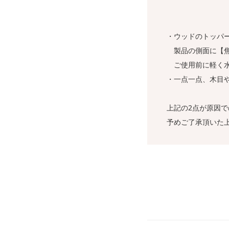
・ウッドのトッパ
製品の側面に【焦
ご使用前に軽く水
・一点一点、木目
上記の2点が原因
予めご了承頂いた