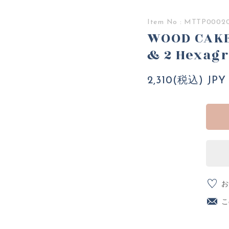
Item No : MTTP0002
WOOD CAKE 
& 2 Hexag
2,310(税込) JPY
お
こ