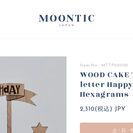
Item No : MTTP00020
WOOD CAKE T
letter Happ
Hexagrams
2,310(税込) JPY
土・日・