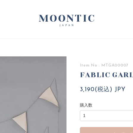
Item No : MTGA00007
FABLIC GARL
3,190(税込) JPY
購入数