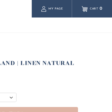
0
MY PAGE
CART
AND | LINEN NATURAL